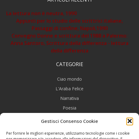
La lettura non è neutra, 1990
Appunti per lo studio delle scrittrici italiane,
Passaggi di confine, Napoli,1990
Convegno Donne e scrittura del 1988 a Palermo:
Anna Santoro, Scrittura della differenza - lettura
della differenza
CATEGORIE
Ciao mondo
L'Araba Felice
Narrativa
Poesia
Recensioni
Gestisci Consenso Cookie
Ricerca/Saggistica
Per fornire le migliori esperienze, utilizziamo tecnologie come i cookie
per memorizzare e/o accedere alle informazioni del dispositivo. Il