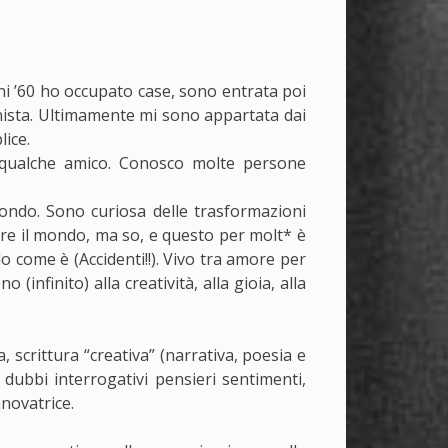
anni ’60 ho occupato case, sono entrata poi
inista. Ultimamente mi sono appartata dai
lice.
, qualche amico. Conosco molte persone
 mondo. Sono curiosa delle trasformazioni
are il mondo, ma so, e questo per molt* è
o come è (Accidenti!!). Vivo tra amore per
(infinito) alla creatività, alla gioia, alla
a, scrittura “creativa” (narrativa, poesia e
i dubbi interrogativi pensieri sentimenti,
nnovatrice.