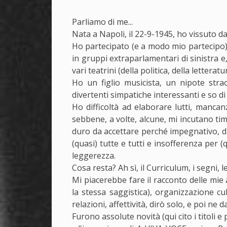
Parliamo di me...
Nata a Napoli, il 22-9-1945, ho vissuto 
Ho partecipato (e a modo mio partecipo) ag
in gruppi extraparlamentari di sinistra 
vari teatrini (della politica, della lettera
Ho un figlio musicista, un nipote str
divertenti simpatiche interessanti e so d
Ho difficoltà ad elaborare lutti, mancan
sebbene, a volte, alcune, mi incutano ti
duro da accettare perché impegnativo, di 
(quasi) tutte e tutti e insofferenza per (q
leggerezza.
Cosa resta? Ah sì, il Curriculum, i segni, le
Mi piacerebbe fare il racconto delle mie at
la stessa saggistica), organizzazione cul
relazioni, affettività, dirò solo, e poi n
Furono assolute novità (qui cito i titoli e 