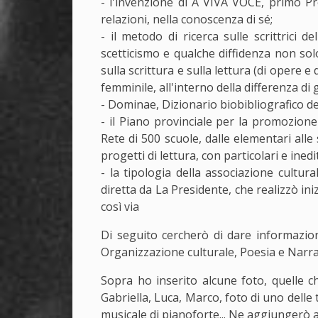
- l'invenzione di A VIVA VOCE, primo Pro
relazioni, nella conoscenza di sé;
- il metodo di ricerca sulle scrittrici d
scetticismo e qualche diffidenza non so
sulla scrittura e sulla lettura (di opere e
femminile, all'interno della differenza di
- Dominae, Dizionario biobibliografico de
- il Piano provinciale per la promozione
Rete di 500 scuole, dalle elementari alle 
progetti di lettura, con particolari e ined
- la tipologia della associazione cultur
diretta da La Presidente, che realizzò ini
così via
Di seguito cercherò di dare informazion
Organizzazione culturale, Poesia e Narra
Sopra ho inserito alcune foto, quelle 
Gabriella, Luca, Marco, foto di uno delle
musicale di pianoforte... Ne aggiungerò a