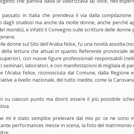
getto che partiva dalla (e valorizzava la) voce, nell'esper
el passato in Italia che prendeva il via dalla compilazione 
lo dagli studiosi ma anche da molte donne, anche perché apr
 del mondo), e infatti il Convegno sulle scritture delle donne p
 genere;
lle donne sul Sito dell'Araba felice, fu una novità assolta (
 della lettura che attuai in quanto Referente provinciale 
superiori, con nuove figure professionali responsabili (nelle
iti seminari, laboratori, e con manifestazioni di migliaia di par
ale l'Araba Felice, riconosciuta dal Comune, dalla Regione e
ziative a livello nazionale, del tutto inedite, come la Carova
i su ciascun punto ma dovrò essere il più possibile schemat
tiva.
che mi è stato semplice prelevare dal mio pc: ce ne sono m
 tante performances messe in scena, la foto del matrimonio de
ltre.