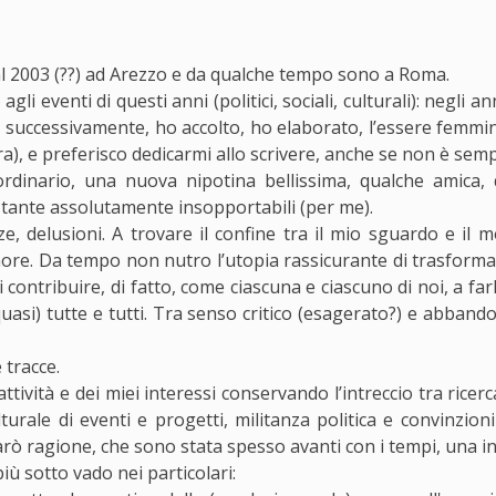
dal 2003 (??) ad Arezzo e da qualche tempo sono a Roma.
li eventi di questi anni (politici, sociali, culturali): negli 
e, successivamente, ho accolto, ho elaborato, l’essere femm
tura), e preferisco dedicarmi allo scrivere, anche se non è semp
aordinario, una nuova nipotina bellissima, qualche amica
i tante assolutamente insopportabili (per me).
ze, delusioni. A trovare il confine tra il mio sguardo e il
more. Da tempo non nutro l’utopia rassicurante di trasform
contribuire, di fatto, come ciascuna e ciascuno di noi, a farl
uasi) tutte e tutti. Tra senso critico (esagerato?) e abbandono 
 tracce.
tività e dei miei interessi conservando l’intreccio tra ricerc
turale di eventi e progetti, militanza politica e convinzion
e darò ragione, che sono stata spesso avanti con i tempi, una i
più sotto vado nei particolari: